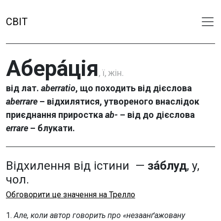
СВІТ
Абера́ція
, ї, жін.
від лат.
aberratio
, що походить від дієслова
aberrare
– відхилятися, утвореного внаслідок
приєднання приростка
ab-
– від до дієслова
errare
– блукати.
Відхилення від істини —
за́блуд
, у,
чол.
Обговорити це значення на Трелло
1.
Але, коли автор говорить про «незаанґажовану