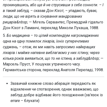
прокинувшись, або ще й не струсивши з себе сонноти. – І
в такий заблуд, – сказав Дон Кіхот, – упадають, буває,
люди, що не вірять в існування мандрованих
рицарів&nbsp;
— Мігель Сервантес, Премудрий гідальго
Дон Кіхот з Ламанчі, переклад Миколи Лукаша, 1988.
5.
Бо медицина – то цілий компендіум нагромаджених
одна на одну помилок лікарів, їхніх суперечливих
суджень, – отож, як ми навіть запросимо найкращих
лікарів і майже напевне виблагаємо у них істину, через
кілька років виявиться, що то не істина, а заблуд&nbsp;
—
Марсель Пруст, У пошуках утраченого часу.
Ґермантська сторона, переклад Анатоля Перепаді, 1998.
Зазвичай книжне слово
аберація
передають як
відхилення чи спотворення, однак вважаємо, що
заблуд
добре відбиває його походження (зв'язок із
errare
–
блукати)