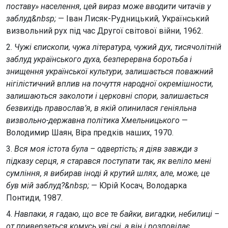
поставу» населення, цей вираз може вводити читачів у
заблуд&nbsp;
— Іван Лисяк-Рудницький, Український
визвольний рух під час Другої світової війни, 1962.
2.
Чужі єпископи, чужа література, чужий дух, тисячолітній
заблуд українського духа, безперервна боротьба і
знищення української культури, залишається поважний
нігілістичний вплив на почуття народної окремішности,
залишаються заколоти і церковні спори, залишається
безвихідь православ’я, в якій опинилася геніяльна
визвольно-державна політика Хмельницького
—
Володимир Шаян, Віра предків наших, 1970.
3.
Вся моя істота була – одвертість; я діяв завжди з
підказу серця, я старався поступати так, як веліло мені
сумління, я вибирав іноді й крутий шлях, але, може, це
був мій заблуд?&nbsp;
— Юрій Косач, Володарка
Понтиди, 1987.
4.
Навпаки, я гадаю, що все те байки, вигадки, небилиці –
от приверзеться комусь уві сні, а він і розповідає,