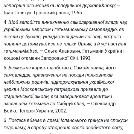
непогрішного монарха неподільної держави&nbsp;
—
Іван Пільгук, Грозовий ранок, 1965.
4.
Щоб запобігти виникненню самодержавної влади над
українським народом і гетьманському самовладдю, як
інколи це бувало, укладається даний договір, котрого
повинні дотримуватися не тільки Орлик, а й усі наступні
гетьмани&nbsp;
— Ольга Апанович, Гетьмани України і
кошові отамани Запорозької Січі, 1993.
5.
Безмежне користолюбство І. Самойловича, його
самовладдя, призначення на посади полковників
найближчих родичів, підпорядкування української
церкви Московському патріархові призвели до
старшинської змови, яка завершилася арештом і
засланням гетьмана до Сибіру&nbsp;
— Олександр
Бойко, Історія України, 2002.
6.
Поетеса вбачає в драмі іспанського гранда не спокуси
гедонізму, а спробу створення свого особистого світу,