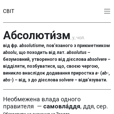
СВІТ
Абсолюти́зм
, у, чол.
від фр.
absolutisme
, пов’язаного з прикметником
absolu
, що походить від лат.
absolutus
–
безумовний, утвореного від дієслова
absolvere
–
відділяти, позбуватися, що, своєю чергою,
виникло внаслідок додавання приростка
а
- (
ab
-,
abs
-) – від, з до дієслова
solvere
– відв’язувати.
Необмежена влада одного
правителя —
самовла́ддя
, ддя, сер.