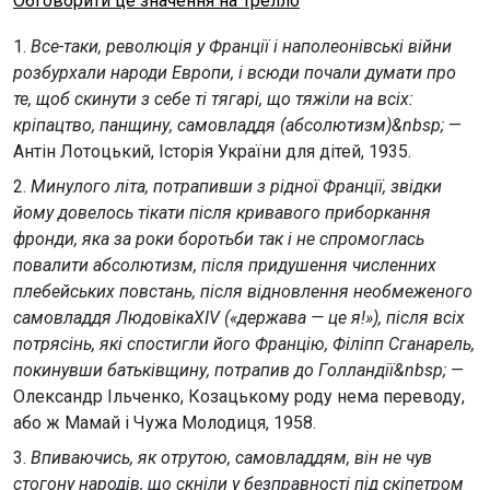
Обговорити це значення на Трелло
1.
Все-таки, революція у Франції і наполеонівські війни
розбурхали народи Европи, і всюди почали думати про
те, щоб скинути з себе ті тягарі, що тяжіли на всіх:
кріпацтво, панщину, самовладдя (абсолютизм)&nbsp;
—
Антін Лотоцький, Історія України для дітей, 1935.
2.
Минулого літа, потрапивши з рідної Франції, звідки
йому довелось тікати після кривавого приборкання
фронди, яка за роки боротьби так і не спромоглась
повалити абсолютизм, після придушення численних
плебейських повстань, після відновлення необмеженого
самовладдя ЛюдовікаXIV («держава — це я!»), після всіх
потрясінь, які спостигли його Францію, Філіпп Сганарель,
покинувши батьківщину, потрапив до Голландії&nbsp;
—
Олександр Ільченко, Козацькому роду нема переводу,
або ж Мамай i Чужа Молодиця, 1958.
3.
Впиваючись, як отрутою, самовладдям, він не чув
стогону народів, що скніли у безправності під скіпетром