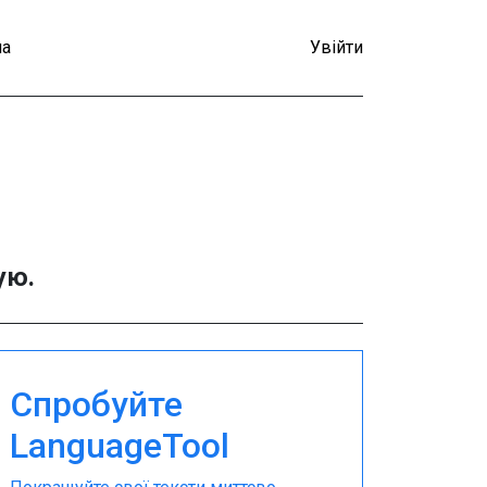
а
Увійти
ую.
Спробуйте
LanguageTool