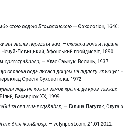
, або стою водою Бгоѧвленскою
— Євхологіон, 1646;
ку він звелів передати вам, – сказала вона й подала
 Нечуй-Левицький, Афонський пройдисвіт, 1890.
ала оркестра&nbsp;
— Улас Самчук, Волинь, 1937.
, що свячена вода лилася дощем на підлогу, крикнув: –
переклад Ореста Сухолотюка, 1972.
очували ледь не кожен замок країни, де кров завжди
ілий, Басаврюк ХХ, 1999.
лебні та свячена вода&nbsp;
— Галина Пагутяк, Слуга з
гати біля ікон&nbsp;
— volynpost.com, 21.01.2022.