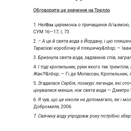
Обговорити це значення на Трелло
1.
Нелѣпаѧ церемоніѧ о причащеніи Агіѧзмою
СУМ 16—17, І, 73.
2.
– А це й свята вода з Йордану, і цю пляшеч
Тарасієві коробочку й пляшечку&nbsp;
— Іван
3.
Бризнула свята вода, задзвенів спів, загр
4.
І тоді кропильник, руки якого так тремтіли
Жан?!&nbsp;
— Гі де Мопассан, Кропильник, 
5.
Згадалася Сербія, похмурі легенди, які от
цінувалася менше, ніж свята вода
— Дмитро Б
6.
Я чув, що це ніколи не допомагало, як і мо
Добромиля, 2006.
7.
Свячену воду упродовж року потрібно збері