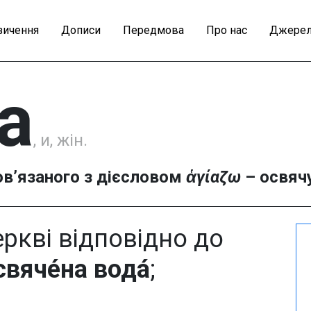
зичення
Дописи
Передмова
Про нас
Джерел
ма
, и, жін.
ов’язаного з дієсловом
ἁγίαζω
– освяч
еркві відповідно до
свяче́на вода́
;