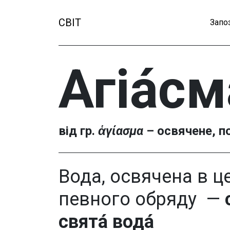
СВІТ
Запо
Агіа́с
від гр.
ἁγίασμα
– освячене, п
Вода, освячена в ц
певного обряду —
свята́ вода́