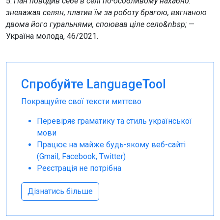
5.
Пан поводив себе в селі по-особливому нахабно:
зневажав селян, платив їм за роботу брагою, вигнаною
двома його гуральнями, споював ціле село&nbsp;
—
Україна молода, 46/2021.
Спробуйте LanguageTool
Покращуйте свої тексти миттєво
Перевіряє граматику та стиль української
мови
Працює на майже будь-якому веб-сайті
(Gmail, Facebook, Twitter)
Реєстрація не потрібна
Дізнатись більше