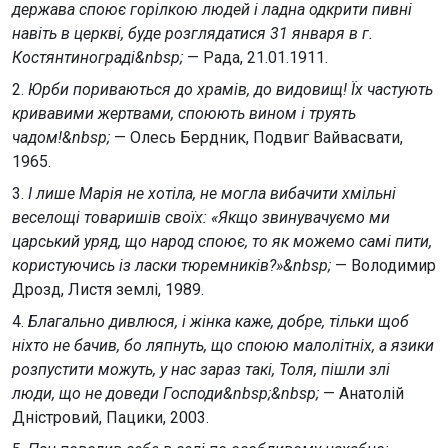
держава споює горілкою людей і ладна одкрити пивні
навіть в церкві, буде розглядатися 31 января в г.
Костянтинограді&nbsp;
— Рада, 21.01.1911.
2.
Юрби пориваються до храмів, до видовищ! Їх частують
кривавими жертвами, споюють вином і труять
чадом!&nbsp;
— Олесь Бердник, Подвиг Вайвасвати,
1965.
3.
І лише Марія не хотіла, не могла вибачити хмільні
веселощі товаришів своїх: «Якщо звинувачуємо ми
царський уряд, що народ споює, то як можемо самі пити,
користуючись із ласки тюремників?»&nbsp;
— Володимир
Дрозд, Листя землі, 1989.
4.
Благально дивлюся, і жінка каже, добре, тільки щоб
ніхто не бачив, бо ляпнуть, що споюю малолітніх, а язики
розпустити можуть, у нас зараз такі, Толя, пішли злі
люди, що не доведи Господи&nbsp;&nbsp;
— Анатолій
Дністровий, Пацики, 2003.