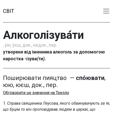
СВІТ
Алкоголізува́ти
, у́ю, у́єш, док., недок., пер.
утворене від іменника
алкоголь
за допомогою
наростка
-ізува(ти)
.
Поширювати пияцтво —
спо́ювати
,
юю, юєш, док., пер.
Обговорити це значення на Трелло
1.
Справа священика Леусова, якого обвинувачують за те,
що буцім то він проповідував людям в церкві, що