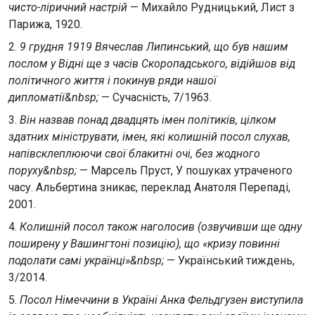
чисто-ліричний настрій
— Михайло Рудницький, Лист з
Парижа, 1920.
2.
9 грудня 1919 Вячеслав Липинський, що був нашим
послом у Відні ще з часів Скоропадського, відійшов від
політичного життя і покинув ряди нашої
дипломатії&nbsp;
— Сучасність, 7/1963.
3.
Він назвав понад двадцять імен політиків, цілком
здатних мініструвати, імен, які колишній посол слухав,
напівсклеплюючи свої блакитні очі, без жодного
поруху&nbsp;
— Марсель Пруст, У пошуках утраченого
часу. Альбертина зникає, переклад Анатоля Перепаді,
2001.
4.
Колишній посол також наголосив (озвучивши ще одну
поширену у Вашингтоні позицію), що «кризу повинні
подолати самі українці»&nbsp;
— Український тиждень,
3/2014.
5.
Посол Німеччини в Україні Анка Фельдгузен виступила