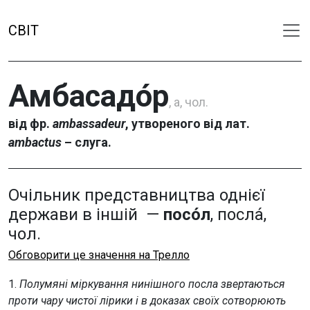
СВІТ
Амбасадо́р
, а, чол.
від фр.
ambassadeur
, утвореного від лат.
ambactus
– слуга.
Очільник представництва однієї
держави в іншій —
посо́л
, посла́,
чол.
Обговорити це значення на Трелло
1.
Полумяні міркування нинішного посла звертаються
проти чару чистої лірики і в доказах своїх сотворюють