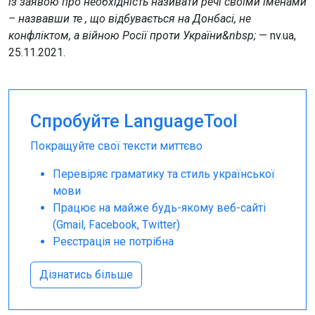
із заявою про необхідність називати речі своїми іменами
– назвавши те , що відбувається на Донбасі, не
конфліктом, а війною Росії проти України&nbsp;
— nv.ua,
25.11.2021.
Спробуйте LanguageTool
Покращуйте свої тексти миттєво
Перевіряє граматику та стиль української
мови
Працює на майже будь-якому веб-сайті
(Gmail, Facebook, Twitter)
Реєстрація не потрібна
Дізнатись більше