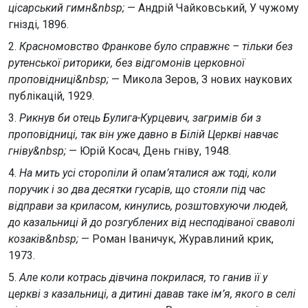
цісарський гимн&nbsp;
— Андрій Чайковський, У чужому
гнізді, 1896.
2.
Красномовство Франкове було справжнє – тільки без
рутенської риторики, без відгомонів церковної
проповідниці&nbsp;
— Микола Зеров, З нових наукових
публікацій, 1929.
3.
Рикнув би отець Булига-Курцевич, загримів би з
проповідниці, так він уже давно в Білій Церкві навчає
гніву&nbsp;
— Юрій Косач, День гніву, 1948.
4.
На мить усі сторопіли й опам’яталися аж тоді, коли
поручик і зо два десятки гусарів, що стояли під час
відправи за криласом, кинулись, розштовхуючи людей,
до казальниці й до розгублених від несподіваної сваволі
козаків&nbsp;
— Роман Іваничук, Журавлиний крик,
1973.
5.
Але коли котрась дівчина покрилася, то ганив її у
церкві з казальниці, а дитині давав таке ім’я, якого в селі