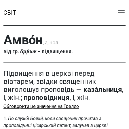
СВІТ
Амво́н
, а, чол.
від гр.
ἄμβων
– підвищення.
Підвищення в церкві перед
вівтарем, звідки священник
виголошує проповідь —
каза́льниця
,
і, жін.;
пропові́дниця
, і, жін.
Обговорити це значення на Трелло
1.
По службі Божій, коли священик прочитав з
проповідниці цісарський патент, залунав в церкві