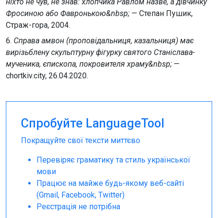
ніхто не чув, не знав: хлопчика Равлом назве, а дівчинку
Фросиною або Фавронькою&nbsp;
— Степан Пушик,
Страж-гора, 2004.
6.
Справа амвон (проповідальниця, казальниця) має
вирізьблену скульптурну фігурку святого Станіслава-
мученика, єпископа, покровителя храму&nbsp;
—
chortkiv.city, 26.04.2020.
Спробуйте LanguageTool
Покращуйте свої тексти миттєво
Перевіряє граматику та стиль української
мови
Працює на майже будь-якому веб-сайті
(Gmail, Facebook, Twitter)
Реєстрація не потрібна