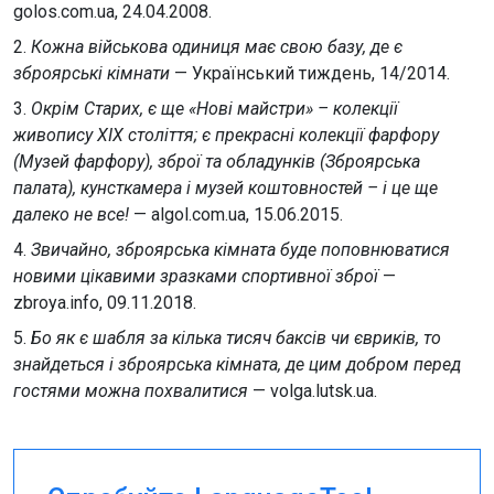
golos.com.ua, 24.04.2008.
2.
Кожна військова одиниця має свою базу, де є
зброярські кімнати
— Український тиждень, 14/2014.
3.
Окрім Старих, є ще «Нові майстри» – колекції
живопису XIX століття; є прекрасні колекції фарфору
(Музей фарфору), зброї та обладунків (Зброярська
палата), кунсткамера і музей коштовностей – і це ще
далеко не все!
— algol.com.ua, 15.06.2015.
4.
Звичайно, зброярська кімната буде поповнюватися
новими цікавими зразками спортивної зброї
—
zbroya.info, 09.11.2018.
5.
Бо як є шабля за кілька тисяч баксів чи євриків, то
знайдеться і зброярська кімната, де цим добром перед
гостями можна похвалитися
— volga.lutsk.ua.