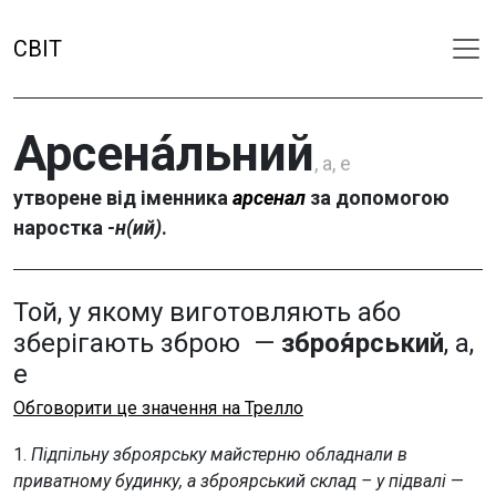
СВІТ
Арсена́льний
, а, е
утворене від іменника
арсенал
за допомогою
наростка
-н(ий)
.
Той, у якому виготовляють або
зберігають зброю —
зброя́рський
, а,
е
Обговорити це значення на Трелло
1.
Підпільну зброярську майстерню обладнали в
приватному будинку, а зброярський склад – у підвалі
—