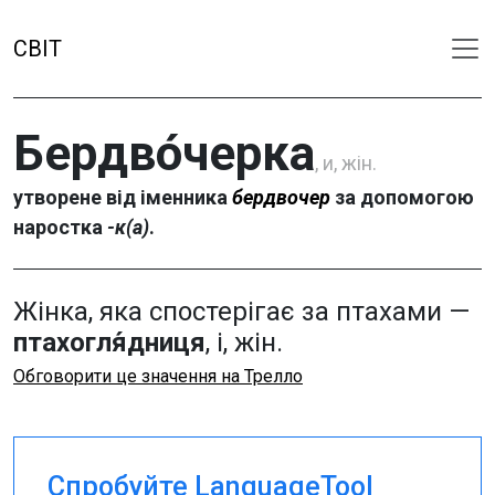
СВІТ
Бердво́черка
, и, жін.
утворене від іменника
бердвочер
за допомогою
наростка
-к(а)
.
Жінка, яка спостерігає за птахами —
птахогля́дниця
, і, жін.
Обговорити це значення на Трелло
Спробуйте LanguageTool