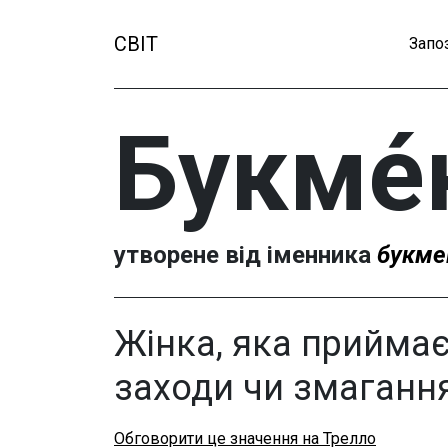
СВІТ
Запо
Букме́
утворене від іменника
букме
Жінка, яка приймає
заходи чи змаган
Обговорити це значення на Трелло