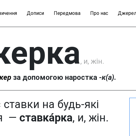
зичення
Дописи
Передмова
Про нас
Джерел
керка
, и, жін.
кер
за допомогою наростка
-к(а)
.
 ставки на будь-які
ня —
ставка́рка
, и, жін.