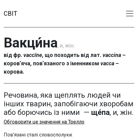
СВІТ
Вакци́на
, и, жін.
від фр.
vaccīne
, що походить від лат.
vaccina
–
коров’яча, пов’язаного з іменником
vacca
–
корова.
Речовина, яка щеплять людей чи
інших тварин, запобігаючи хворобам
або борючись із ними —
ще́па
, и, жін.
Обговорити це значення на Трелло
Пов'язані сталі словосполуки: