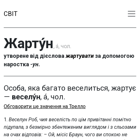
СВІТ
Жарту́н
, а́, чол.
утворене від дієслова
жартувати
за допомогою
наростка
-ун
.
Особа, яка багато веселиться, жартує
—
веселу́н
, а́, чол.
Обговорити це значення на Трелло
1.
Веселун Роб, чия веселість по цім привітанні помітно
підупала, з безмірно збентеженим виглядом і з сльозами
на очах відповів: – Ой, місіс Браун, чого ви спокою не