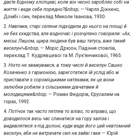
даєте бідному хлопцеві, коли він чесно заробляє собі на
життя і веде себе порядно?&nbsp;
— Чарлз Діккенс,
Домбі і син, переклад Миколи Іванова, 1930.
2.
Навпаки, старі селяни підходили до нього на площі й
не без єхидства, але водночас і розчулено говорили: «Ах,
месьє Лашом, щира людина був ваш татусь, вже такий
веселун!»&nbsp;
— Моріс Дрюон, Падіння стовпів,
переклад Т. Кудрявцевої та М. Лук’янчикової, 1965.
3.
Ніхто не зважувався, в тому числі й веселун Сашко
Козаченко з гармонією, зареготатися їй услід або ж
приставати з сороміцькими натяками, як це вони
залюбки робили з сільськими дівчатами й
молодицями&nbsp;
— Роман Федорів, Єрусалим на
горах, 1992.
4.
Потічок так часто петляв то вліво, то вправо, що
доводилося весь час спинатися на гору заліза і
видивлятися з-під долоні, куди веде його цей невтомний
веселун, аби не витрачати сил на зайві гаки
— Юрій