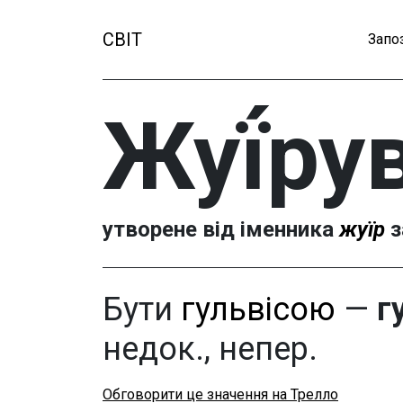
СВІТ
Запо
Жуї́ру
утворене від іменника
жуїр
з
Бути
гульвісою
—
г
недок., непер.
Обговорити це значення на Трелло