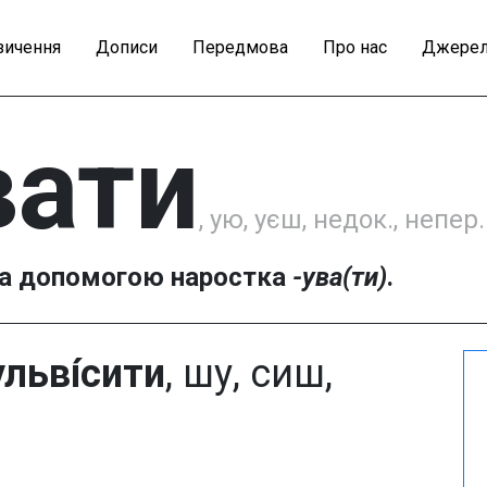
зичення
Дописи
Передмова
Про нас
Джерел
вати
, ую, уєш, недок., непер.
а допомогою наростка
-ува(ти)
.
ульві́сити
, шу, сиш,