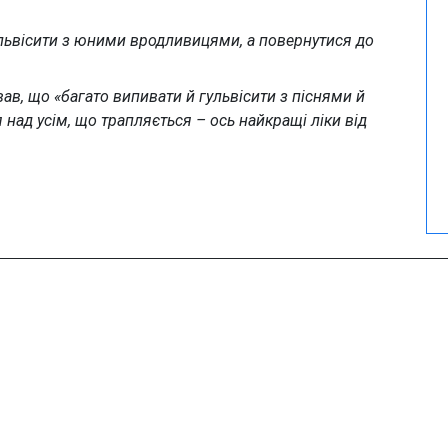
ульвісити з юними вродливицями, а повернутися до
вав, що «багато випивати й гульвісити з піснями й
 над усім, що трапляється – ось найкращі ліки від