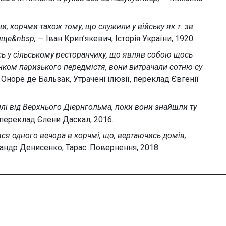
и, корчми також тому, що служили у війську як т. зв.
вище&nbsp;
— Іван Крип’якевич, Історія України, 1920.
сь у сільському ресторанчику, що являв собою щось
ком паризького передмістя, вони витрачали сотню су
Оноре де Бальзак, Утрачені ілюзії, переклад Євгенії
илі від Верхнього Дієрнгольма, поки вони знайшли ту
 переклад Єлени Даскал, 2016.
ся одного вечора в корчмі, що, вертаючись домів,
ндр Денисенко, Тарас. Повернення, 2018.