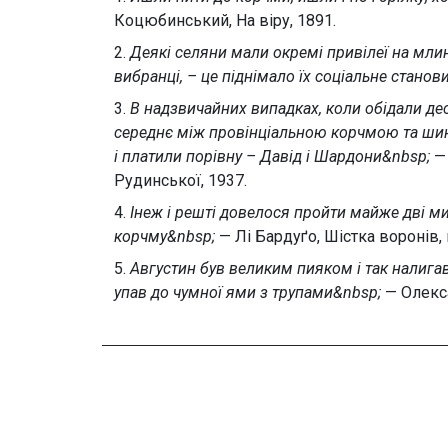
Коцюбинський, На віру, 1891.
2.
Деякі селяни мали окремі привілеї на млин
вибранці, – це піднімало їх соціальне стано
3.
В надзвичайних випадках, коли обідали де
середнє між провінціальною корчмою та шин
і платили порівну – Давід і Шардони&nbsp;
— 
Рудинської, 1937.
4.
Інеж і решті довелося пройти майже дві м
корчму&nbsp;
— Лі Бардуґо, Шістка воронів,
5.
Августин був великим пияком і так налигав
упав до чумної ями з трупами&nbsp;
— Олекса