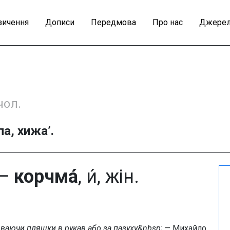
зичення
Дописи
Передмова
Про нас
Джерел
, чол.
па, хижа’.
—
корчма́
, и́, жін.
оваючи пляшки в рукав або за пазуху&nbsp;
— Михайло