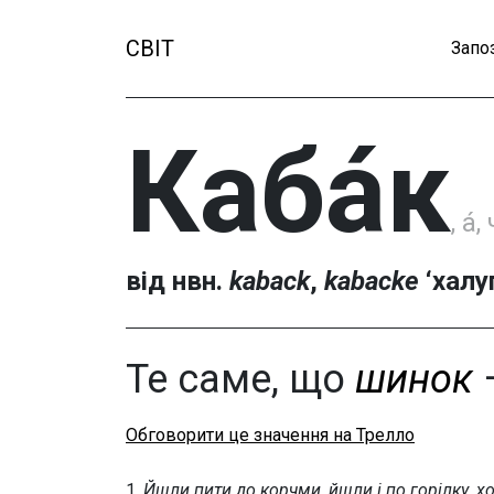
СВІТ
Запо
Каба́к
, а́
від нвн.
kaback
,
kabacke
‘халу
Те саме, що
шинок
Обговорити це значення на Трелло
1.
Йшли пити до корчми, йшли і по горілку, х