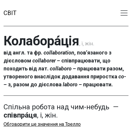
СВІТ
Колабора́ція
, ї, жін.
від англ. та фр.
collaboration
, пов’язаного з
дієсловом
collaborer
– співпрацювати, що
походить від лат.
collaboro
– працювати разом,
утвореного внаслідок додавання приростка
co-
– з, разом до дієслова
laboro
– працювати.
Спільна робота над чим-небудь —
співпра́ця
, і, жін.
Обговорити це значення на Трелло