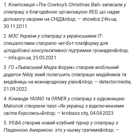
1.
Композиція «The Cowboy’s Christmas Ball» записали у
співпраці з благодійною організацією RED, що надає
допомогу хворим на СНІД&nbsp;
— showbiz.24tv.ua,
30.11.2011.
2.
МЗС України у співпраці з українськими ІТ-
спеціалістами створило чат-бот платформу для
цілодобової консультативної підтримки громадян&nbsp;
— mfa.gov.ua, 25.05.2021.
3.
ГО «Львівський Медіа Форум» створив мобільний
додаток Nibly, який полегшить співпрацю медійників та
медійниць на міжнародному рівні&nbsp;
— detector.media,
21.09.2022.
4.
Команди YASNO та ORNER у співпраці з художницею
Maliunok створили пазл «Як українці з відключеннями
світла боролись»&nbsp;
— krivbass.city, 04.04.2023.
5.
УЄФА створив новий клубний турнір у співпраці з
Південною Америкою: хто у ньому гратиме&nbsp;
—