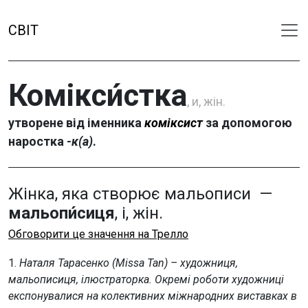
СВІТ
Комікси́стка
, и, жін.
утворене від іменника
коміксист
за допомогою
наростка
-к(а)
.
Жінка, яка створює мальописи —
мальопи́сиця
, і, жін.
Обговорити це значення на Трелло
1.
Наталя Тарасенко (Missa Tan) – художниця,
мальописиця, ілюстраторка. Окремі роботи художниці
експонувалися на колективних міжнародних виставках в