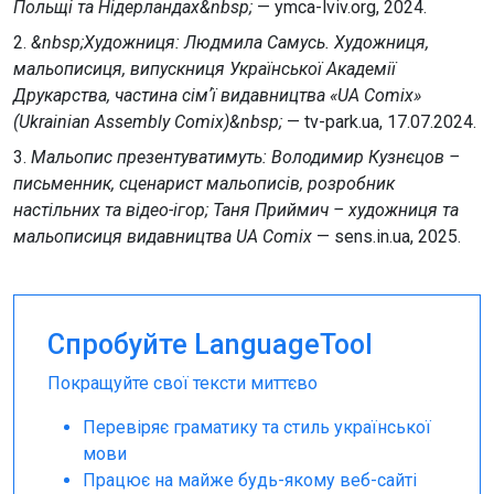
Польщі та Нідерландах&nbsp;
— ymca-lviv.org, 2024.
2.
&nbsp;Художниця: Людмила Самусь. Художниця,
мальописиця, випускниця Української Академії
Друкарства, частина сімʼї видавництва «UA Comix»
(Ukrainian Assеmbly Comix)&nbsp;
— tv-park.ua, 17.07.2024.
3.
Мальопис презентуватимуть: Володимир Кузнєцов –
письменник, сценарист мальописів, розробник
настільних та відео-ігор; Таня Приймич – художниця та
мальописиця видавництва UA Comix
— sens.in.ua, 2025.
Спробуйте LanguageTool
Покращуйте свої тексти миттєво
Перевіряє граматику та стиль української
мови
Працює на майже будь-якому веб-сайті