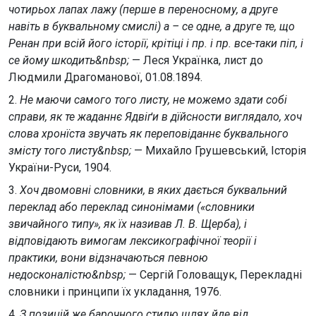
чотирьох лапах лажу (перше в переносному, а друге
навіть в буквальному смислі) а – се одне, а друге те, що
Ренан при всій його історії, крітіці і пр. і пр. все-таки піп, і
се йому шкодить&nbsp;
— Леся Українка, лист до
Людмили Драгоманової, 01.08.1894.
2.
Не маючи самого того листу, не можемо здати собі
справи, як те жаданнє Ядвіґи в дїйсности виглядало, хоч
слова хронїста звучать як переповіданнє буквального
змісту того листу&nbsp;
— Михайло Грушевський, Історія
України-Руси, 1904.
3.
Хоч двомовні словники, в яких дається буквальний
переклад або переклад синонімами («словники
звичайного типу», як їх називав Л. В. Щерба), і
відповідають вимогам лексикографічної теорії і
практики, вони відзначаються певною
недосконалістю&nbsp;
— Сергій Головащук, Перекладні
словники і принципи їх укладання, 1976.
4.
З позицій же барочного стилю шлях йде від