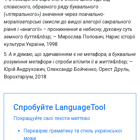
словесного, образного ряду буквального
(«літерального») значення через повчально-
моралізаторські смисли до вищої алегорії сакрального
рівня і «анагогії» – проникнення в небесну, духовну суть
земного буття&nbsp;
— Мирослав Попович, Нарис історії
культури України, 1998.
5.
А я думаю, що здичавінням є не метафора, а буквальне
розуміння метафори і спроби втілити її в життя&nbsp;
—
Юрій Андрухович, Олександр Бойченко, Орест Друль,
Ворохтаріум, 2018.
Спробуйте LanguageTool
Покращуйте свої тексти миттєво
Перевіряє граматику та стиль української
мови