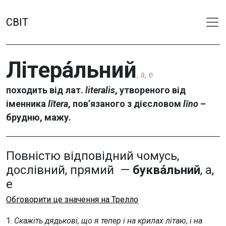
СВІТ
Літера́льний
, а, е
походить від лат.
literalis
, утвореного від
іменника
lītera
, пов’язаного з дієсловом
līno
–
брудню, мажу.
Повністю відповідний чомусь,
дослівний, прямий —
буква́льний
, а,
е
Обговорити це значення на Трелло
1.
Скажіть дядькові, що я тепер і на крилах літаю, і на