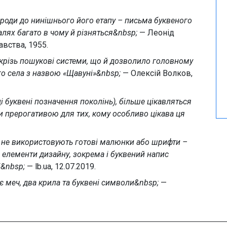
роди до нинішнього його етапу – письма буквеного
талях багато в чому й різняться&nbsp;
— Леонід
вства, 1955.
 крізь пошукові системи, що й дозволило головному
го села з назвою «Щавуні»&nbsp;
— Олексій Волков,
ці буквені позначення поколінь), більше цікавляться
ти прерогативою для тих, кому особливо цікава ця
, не використовують готові малюнки або шрифти –
 елементи дизайну, зокрема і буквений напис
і&nbsp;
— lb.ua, 12.07.2019.
є меч, два крила та буквені символи&nbsp;
—