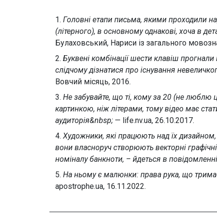
1.
Головні етапи письма, якими проходили на
(літерного), в основному однакові, хоча в де
Булаховський, Нариси із загального мовозна
2.
Буквені комбінації шести клавіш прогнали
слідчому дізнатися про існування невеличко
Вовчий місяць, 2016.
3.
Не забувайте, що ті, кому за 20 (не люблю 
картинкою, ніж літерами, тому відео має ста
аудиторія&nbsp;
— life.nv.ua, 26.10.2017.
4.
Художники, які працюють над їх дизайном
вони власноруч створюють векторні графічні
номіналу банкноти, – йдеться в повідомленн
5.
На ньому є малюнки: права рука, що трима
apostrophe.ua, 16.11.2022.