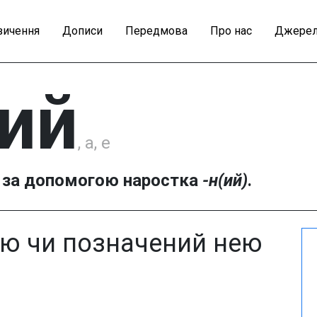
зичення
Дописи
Передмова
Про нас
Джерел
ний
, а, е
за допомогою наростка
-н(ий)
.
ою чи позначений нею