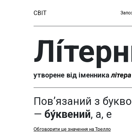
СВІТ
Запо
Лі́тер
утворене від іменника
літера
Пов’язаний з букв
—
бу́квений
, а, е
Обговорити це значення на Трелло