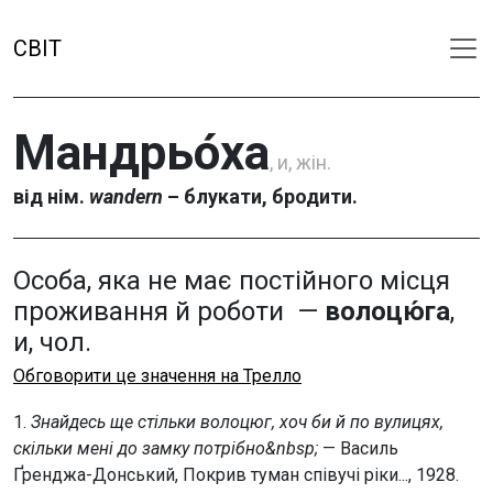
СВІТ
Мандрьо́ха
, и, жін.
від нім.
wandern
– блукати, бродити.
Особа, яка не має постійного місця
проживання й роботи —
волоцю́га
,
и, чол.
Обговорити це значення на Трелло
1.
Знайдесь ще стільки волоцюг, хоч би й по вулицях,
скільки мені до замку потрібно&nbsp;
— Василь
Ґренджа-Донський, Покрив туман співучі ріки..., 1928.