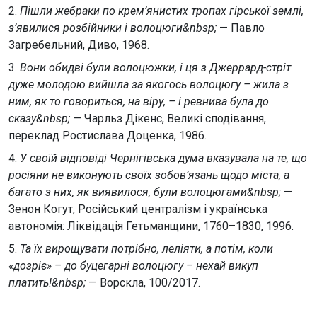
2.
Пішли жебраки по крем’янистих тропах гірської землі,
з’явилися розбійники і волоцюги&nbsp;
— Павло
Загребельний, Диво, 1968.
3.
Вони обидві були волоцюжки, і ця з Джеррард-стріт
дуже молодою вийшла за якогось волоцюгу – жила з
ним, як то говориться, на віру, – і ревнива була до
сказу&nbsp;
— Чарльз Дікенс, Великі сподівання,
переклад Ростислава Доценка, 1986.
4.
У своїй відповіді Чернігівська дума вказувала на те, що
росіяни не виконують своїх зобов’язань щодо міста, а
багато з них, як виявилося, були волоцюгами&nbsp;
—
Зенон Когут, Російський централізм і українська
автономія: Ліквідація Гетьманщини, 1760–1830, 1996.
5.
Та їх вирощувати потрібно, леліяти, а потім, коли
«дозріє» – до буцегарні волоцюгу – нехай викуп
платить!&nbsp;
— Ворскла, 100/2017.