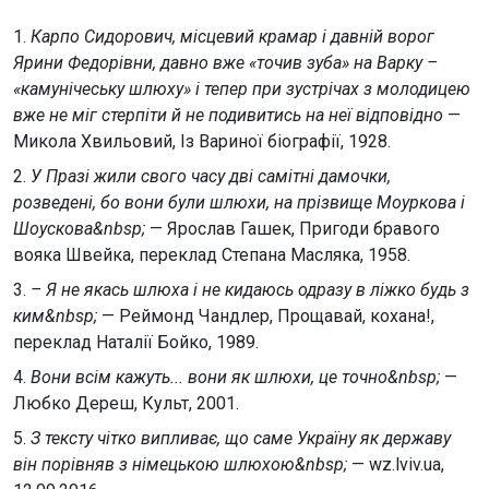
1.
Карпо Сидорович, місцевий крамар і давній ворог
Ярини Федорівни, давно вже «точив зуба» на Варку –
«камунічеську шлюху» і тепер при зустрічах з молодицею
вже не міг стерпіти й не подивитись на неї відповідно
—
Микола Хвильовий, Із Вариної біографії, 1928.
2.
У Празі жили свого часу дві самітні дамочки,
розведені, бо вони були шлюхи, на прізвище Моуркова і
Шоускова&nbsp;
— Ярослав Гашек, Пригоди бравого
вояка Швейка, переклад Степана Масляка, 1958.
3.
– Я не якась шлюха і не кидаюсь одразу в ліжко будь з
ким&nbsp;
— Реймонд Чандлер, Прощавай, кохана!,
переклад Наталії Бойко, 1989.
4.
Вони всім кажуть... вони як шлюхи, це точно&nbsp;
—
Любко Дереш, Культ, 2001.
5.
З тексту чітко випливає, що саме Україну як державу
він порівняв з німецькою шлюхою&nbsp;
— wz.lviv.ua,