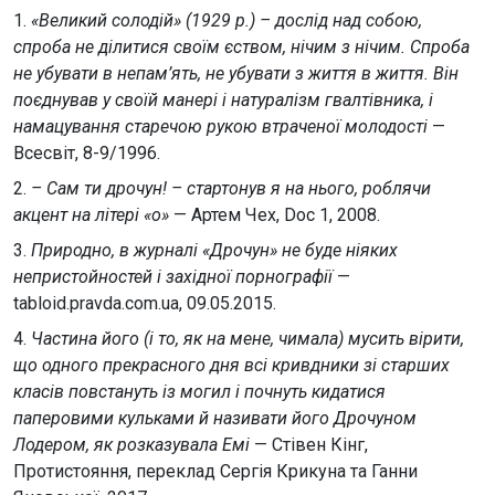
1.
«Великий солодій» (1929 р.) – дослід над собою,
спроба не ділитися своїм єством, нічим з нічим. Спроба
не убувати в непам’ять, не убувати з життя в життя. Він
поєднував у своїй манері і натуралізм гвалтівника, і
намацування старечою рукою втраченої молодості
—
Всесвіт, 8-9/1996.
2.
– Сам ти дрочун! – стартонув я на нього, роблячи
акцент на літері «о»
— Артем Чех, Doc 1, 2008.
3.
Природно, в журналі «Дрочун» не буде ніяких
непристойностей і західної порнографії
—
tabloid.pravda.com.ua, 09.05.2015.
4.
Частина його (і то, як на мене, чимала) мусить вірити,
що одного прекрасного дня всі кривдники зі старших
класів повстануть із могил і почнуть кидатися
паперовими кульками й називати його Дрочуном
Лодером, як розказувала Емі
— Стівен Кінг,
Протистояння, переклад Сергія Крикуна та Ганни