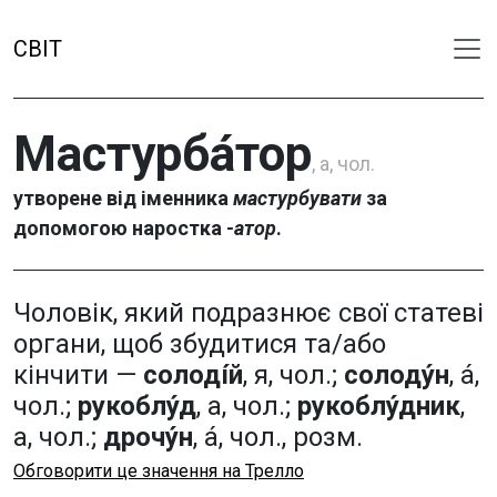
СВІТ
Мастурба́тор
, а, чол.
утворене від іменника
мастурбувати
за
допомогою наростка
-атор
.
Чоловік, який подразнює свої статеві
органи, щоб збудитися та/або
кінчити —
солоді́й
, я, чол.;
солоду́н
, а́,
чол.;
рукоблу́д
, а, чол.;
рукоблу́дник
,
а, чол.;
дрочу́н
, а́, чол., розм.
Обговорити це значення на Трелло