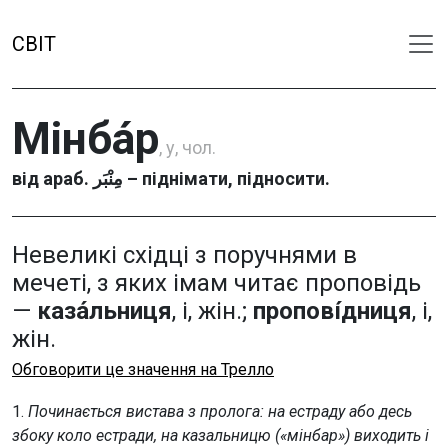
СВІТ
Мінба́р
, у, чол.
від араб. مِنْبَر – піднімати, підносити.
Невеликі східці з поручнями в
мечеті, з яких імам читає проповідь
—
каза́льниця
, і, жін.;
пропові́дниця
, і,
жін.
Обговорити це значення на Трелло
1.
Починається вистава з пролога: на естраду або десь
збоку коло естради, на казальницю («мінбар») виходить і