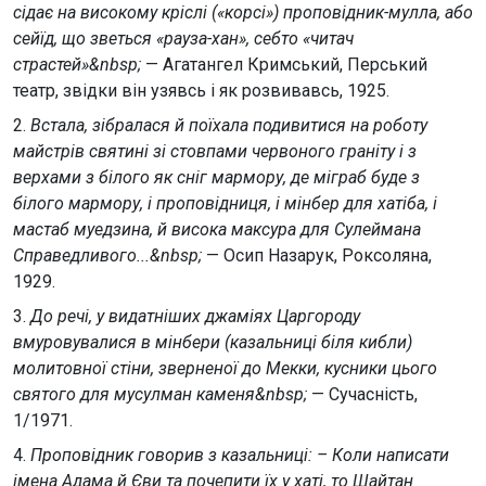
сідає на високому кріслі («корсі») проповідник-мулла, або
сейїд, що зветься «рауза-хан», себто «читач
страстей»&nbsp;
— Агатангел Кримський, Перський
театр, звідки він узявсь і як розвивавсь, 1925.
2.
Встала, зібралася й поїхала подивитися на роботу
майстрів святині зі стовпами червоного граніту і з
верхами з білого як сніг мармору, де міграб буде з
білого мармору, і проповідниця, і мінбер для хатіба, і
мастаб муедзина, й висока максура для Сулеймана
Справедливого...&nbsp;
— Осип Назарук, Роксоляна,
1929.
3.
До речі, у видатніших джаміях Царгороду
вмуровувалися в мінбери (казальниці біля кибли)
молитовної стіни, зверненої до Мекки, кусники цього
святого для мусулман каменя&nbsp;
— Сучасність,
1/1971.
4.
Проповідник говорив з казальниці: – Коли написати
імена Адама й Єви та почепити їх у хаті, то Шайтан