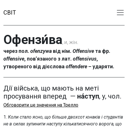
СВІТ
Офензи́ва
, и, жін.
через пол.
ofenzywa
від нім.
Offensive
та фр.
offensive
, пов’язаного з лат.
offensivus
,
утвореного від дієслова
offendere
– ударяти.
Дії війська, що мають на меті
просування вперед —
на́ступ
, у, чол.
Обговорити це значення на Трелло
1.
Коли стало ясно, що більше двохсот юнаків і студентів
не в силах зупинити наступу кількатисячного ворога, що