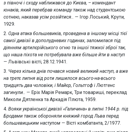
з півночі і сходу наближався до Києва, – комендант
юнаків, який перебрав команду також над студентською
сотнею, наказав усім розійтися..
— Ігор Лоський, Крути,
1929.
2.
Одна атака большевиків, проведена в іншому місці тієї
самої дивізії в дополудневих годинах, заломилася під
діянням артилєрійського огню та іншої тяжкої зброї так,
що наша піхота не потребувала вже більше йти в наступ
— Львівські вісті, 28.12.1941.
3.
Через кілька днів почався новий великий наступ, а вже
на третє липня від роти лишилося всього-на-всього
тридцять два чоловіки, і Майєр, Гольтгоф і Лютгенс
загинули..
— Еріх Марія Ремарк, Три товариші, переклад
Миколи Дятленка та Аркадія Плюта, 1959.
4.
Вояки української дивізії «Галичина» в липні 1944 р. під
Бродами також обороняли княжий город Льва перед
большевицьким наступом
— Вісті комбатанта, 2/1977.