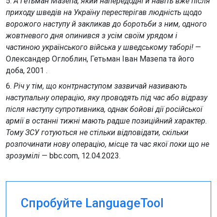
5.
А гетьман Мазепа, який напередодні й навіть вже після
приходу шведів на Україну перестерігав людність щодо
ворожого наступу й закликав до боротьби з ним, одного
жовтневого дня опинився з усім своїм урядом і
частиною українського війська у шведському таборі!
—
Олександер Оглоблин, Гетьман Іван Мазепа та його
доба, 2001 .
6.
Річ у тім, що контрнаступом зазвичай називають
наступальну операцію, яку проводять під час або відразу
після наступу супротивника, однак бойові дії російської
армії в останні тижні мають радше позиційний характер.
Тому ЗСУ готуються не стільки відповідати, скільки
розпочинати нову операцію, місце та час якої поки що не
зрозумілі
— bbc.com, 12.04.2023.
Спробуйте LanguageTool