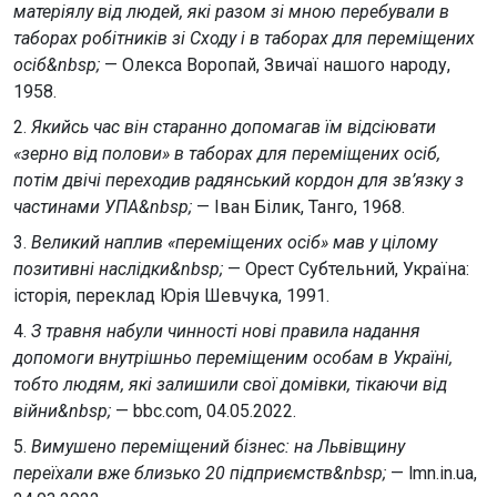
матеріялу від людей, які разом зі мною перебували в
таборах робітників зі Сходу і в таборах для переміщених
осіб&nbsp;
— Олекса Воропай, Звичаї нашого народу,
1958.
2.
Якийсь час він старанно допомагав їм відсіювати
«зерно від полови» в таборах для переміщених осіб,
потім двічі переходив радянський кордон для зв’язку з
частинами УПА&nbsp;
— Іван Білик, Танго, 1968.
3.
Великий наплив «переміщених осіб» мав у цілому
позитивні наслідки&nbsp;
— Орест Субтельний, Україна:
історія, переклад Юрія Шевчука, 1991.
4.
З травня набули чинності нові правила надання
допомоги внутрішньо переміщеним особам в Україні,
тобто людям, які залишили свої домівки, тікаючи від
війни&nbsp;
— bbc.com, 04.05.2022.
5.
Вимушено переміщений бізнес: на Львівщину
переїхали вже близько 20 підприємств&nbsp;
— lmn.in.ua,