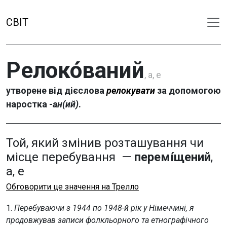
СВІТ
Релоко́ваний
, а, е
утворене від дієслова
релокувати
за допомогою
наростка
-ан(ий)
.
Той, який змінив розташування чи
місце перебування —
перемі́щений
,
а, е
Обговорити це значення на Трелло
1.
Перебуваючи з 1944 по 1948-й рік у Німеччині, я
продовжував записи фолкльорного та етнографічного