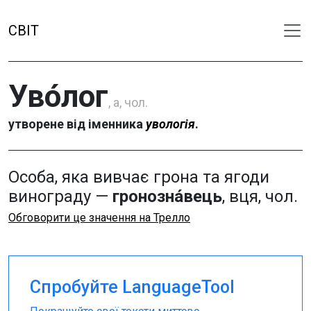
СВІТ
Уво́лог
, а, чол.
утворене від іменника
увологія
.
Особа, яка вивчає грона та ягоди
винограду —
гронозна́вець
, вця, чол.
Обговорити це значення на Трелло
Спробуйте LanguageTool