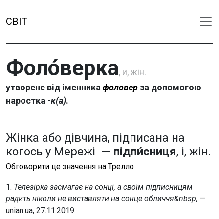
СВІТ
Фоло́верка
, и, жін.
утворене від іменника
фоловер
за допомогою
наростка
-к(а)
.
Жінка або дівчина, підписана на
когось у Мережі —
підпи́сниця
, і, жін.
Обговорити це значення на Трелло
1.
Телезірка засмагає на сонці, а своїм підписницям
радить ніколи не виставляти на сонце обличчя&nbsp;
—
unian.ua, 27.11.2019.