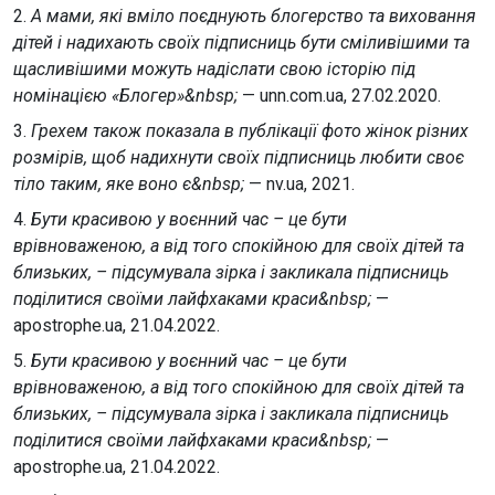
2.
А мами, які вміло поєднують блогерство та виховання
дітей і надихають своїх підписниць бути сміливішими та
щасливішими можуть надіслати свою історію під
номінацією «Блогер»&nbsp;
— unn.com.ua, 27.02.2020.
3.
Грехем також показала в публікації фото жінок різних
розмірів, щоб надихнути своїх підписниць любити своє
тіло таким, яке воно є&nbsp;
— nv.ua, 2021.
4.
Бути красивою у воєнний час – це бути
врівноваженою, а від того спокійною для своїх дітей та
близьких, – підсумувала зірка і закликала підписниць
поділитися своїми лайфхаками краси&nbsp;
—
apostrophe.ua, 21.04.2022.
5.
Бути красивою у воєнний час – це бути
врівноваженою, а від того спокійною для своїх дітей та
близьких, – підсумувала зірка і закликала підписниць
поділитися своїми лайфхаками краси&nbsp;
—
apostrophe.ua, 21.04.2022.