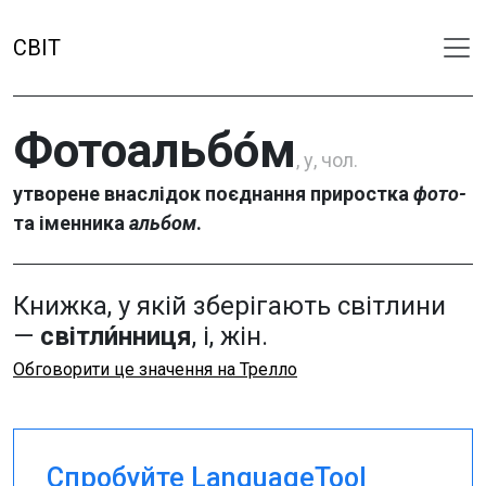
СВІТ
Фотоальбо́м
, у, чол.
утворене внаслідок поєднання приростка
фото-
та іменника
альбом
.
Книжка, у якій зберігають світлини
—
світли́нниця
, і, жін.
Обговорити це значення на Трелло
Спробуйте LanguageTool