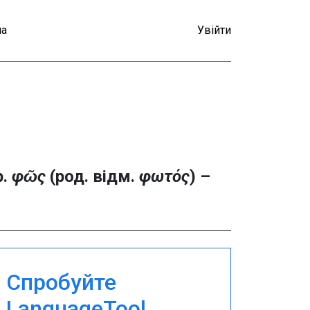
а
Увійти
р.
φῶς
(род. відм.
φωτός
) –
Спробуйте
LanguageTool