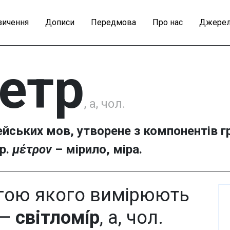
зичення
Дописи
Передмова
Про нас
Джерел
етр
, а, чол.
ейських мов, утворене з компонентів г
гр.
μέτρον
– мірило, міра.
гою якого вимірюють
 —
світломі́р
, а, чол.