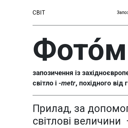
СВІТ
Запо
Фото́м
запозичення із західноєвроп
світло і
-metr
, похідного від 
Прилад, за допомо
світлові величини