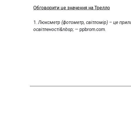
Обговорити це значення на Трелло
1.
Люксметр (фотометр, світломір) – це прил
освітленості&nbsp;
— ppbrom.com.