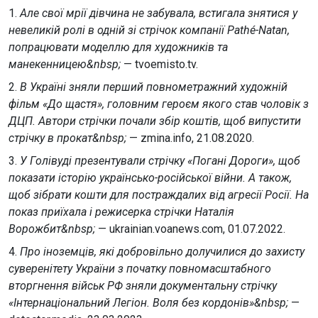
1.
Але свої мрії дівчина не забувала, встигала знятися у
невеликій ролі в одній зі стрічок компанії Pathé-Natan,
попрацювати моделлю для художників та
манекенницею&nbsp;
— tvoemisto.tv.
2.
В Україні зняли перший повнометражний художній
фільм «До щастя», головним героєм якого став чоловік з
ДЦП. Автори стрічки почали збір коштів, щоб випустити
стрічку в прокат&nbsp;
— zmina.info, 21.08.2020.
3.
У Голівуді презентували стрічку «Погані Дороги», щоб
показати історію українсько-російської війни. А також,
щоб зібрати кошти для постраждалиx від агресії Росії. На
показ приїхала і режисерка стрічки Наталія
Ворожбит&nbsp;
— ukrainian.voanews.com, 01.07.2022.
4.
Про іноземців, які добровільно долучилися до захисту
суверенітету України з початку повномасштабного
вторгнення військ РФ зняли документальну стрічку
«Інтернаціональний Легіон. Воля без кордонів»&nbsp;
—