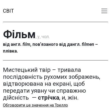
СВІТ
Фільм
, у, чол.
від англ.
film
, пов’язаного від дангл.
filmen
–
плівка.
Мистецький твір – тривала
послідовність рухомих зображень,
відтворювана на екрані, щоб
передати уявну чи справжню
дійсність —
стрі́чка
, и, жін.
Обговорити це значення на Трелло