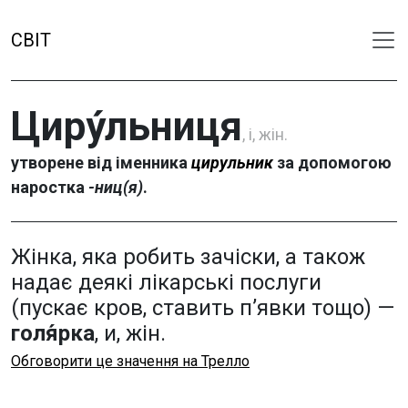
СВІТ
Циру́льниця
, і, жін.
утворене від іменника
цирульник
за допомогою
наростка
-ниц(я)
.
Жінка, яка робить зачіски, а також
надає деякі лікарські послуги
(пускає кров, ставить п’явки тощо) —
голя́рка
, и, жін.
Обговорити це значення на Трелло