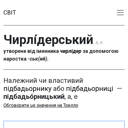
СВІТ
Чирлі́дерський
, а, е
утворене від іменника
чирлідер
за допомогою
наростка
-ськ(ий)
.
Належний чи властивий
підбадьорнику
або
підбадьорниці
—
підбадьо́рницький
, а, е
Обговорити це значення на Трелло