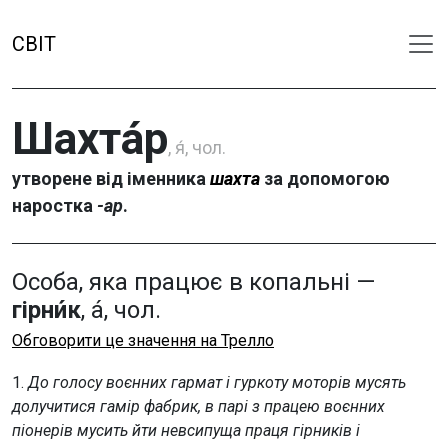
СВІТ
Шахта́р
, я́, чол.
утворене від іменника
шахта
за допомогою
наростка
-ар
.
Особа, яка працює в копальні —
гірни́к
, а́, чол.
Обговорити це значення на Трелло
1.
До голосу воєнних гармат і гуркоту моторів мусять
долучитися гамір фабрик, в парі з працею воєнних
піонерів мусить йти невсипуща праця гірників і