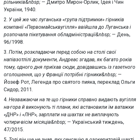
рільників&nbsp;
— Дмитро Мирон-Орлик, Ідея і Чин
України, 1940.
2.
У цей же час луганська «група підтримки» гірників
компанії «Первомайськвугілля» ввійшла до Луганська і
розпочала пікетування обладміністрації&nbsp;
— День,
96/1998.
3.
Потім, розкладаючи перед собою на столі свої
напівзотлілі документи, Андреас згадав, як багато років
тому, одного дня приїхав сюди, довідавшись із газетного
оголошення, що у Франції потрібні гірники&nbsp;
—
Йозеф Рот, Легенда про святого пияка, переклад Ольги
Сидор, 2011.
4.
Незважаючи на те що гірники справно видають вугілля
на-гора й виконують ті плани, які встановили їм ватажки
«ДНР» і «ЛНР», зарплати на шахтах не виплачують
чотири-вісім місяців&nbsp;
— Український тиждень,
47/2015.
5.
Тоді він ще не знав, яку сенсацію в озокеритовій шахті