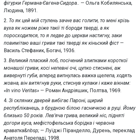
фігурки Германа-Євгена-Сидора..
— Ольга Кобилянська,
Людина, 1891.
2.
То як цей мій стулень зачне вас голити, то мені крізь
вуха як ножем ріже такії ті бороди тверді, а як
поросходитеся, то я ледве до церкви настигну, заки
повимітаю ваші гриви такі тверді як кіньский фіст
—
Василь Стефаник, Богачі, 1936.
3.
Великий плаский лоб, посічений злипками короткої
монашої гриви, косі непевні очі, цупко стиснені, аж
вивернуті губи, вперед випнулась важка щелепа, ходять
жовна, він витягнув руки, стиснув кулаки і каже вікнам:
«In vino Veritas»
— Роман Андріяшик, Полтва, 1969.
4.
Зі скляних дверей вибігає Пароні, щирий
республіканець, з брудною білою гасничкою в руці. Йому
близько 50 років. Лев’яча грива, великий ніс, підняті
догори вуса, мефістофельська борідка і червона
краватка&nbsp;
— Луїджі Піранделло, Дурень, переклад
Анатоля Перепаді, 1998.