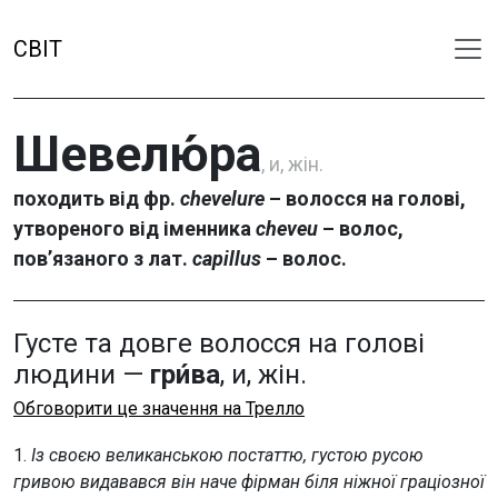
СВІТ
Шевелю́ра
, и, жін.
походить від фр.
chevelure
– волосся на голові,
утвореного від іменника
cheveu
– волос,
пов’язаного з лат.
capillus
– волос.
Густе та довге волосся на голові
людини —
гри́ва
, и, жін.
Обговорити це значення на Трелло
1.
Із своєю великанською постаттю, густою русою
гривою видавався він наче фірман біля ніжної граціозної