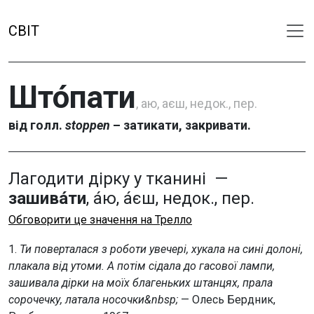
СВІТ
Што́пати
, аю, аєш, недок., пер.
від голл.
stoppen
– затикати, закривати.
Лагодити дірку у тканині —
зашива́ти
, а́ю, а́єш, недок., пер.
Обговорити це значення на Трелло
1.
Ти поверталася з роботи увечері, хукала на сині долоні,
плакала від утоми. А потім сідала до гасової лампи,
зашивала дірки на моїх благеньких штанцях, прала
сорочечку, латала носочки&nbsp;
— Олесь Бердник,