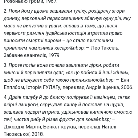
Розбиваю громи, 1967.
2.
Поки йому вдома зашивали туніку, розідрану згори
донизу, верховний первосвященик збагнув одну річ, яку
мало не випустив з уваги: справа в тому, що після
перемоги римлян іудейська юстиція втратила право
виносити смертні вироки – це стало виключним
привілеєм намісників кесаря&nbsp;
— Лео Таксіль,
Забавне євангеліє, 1979.
3.
Проте потім вона почала зашивати дірки, робити
кишені й перешивати одяг, «як це робили й інші жінки»,
щоб не відчувати себе такою приниженою&nbsp;
— Енн
Епплбом, Історія ГУЛАГу, переклад Андрія Іщенка, 2006.
4.
Драїв палубу й до блиску полірував її камінцем, тягав
якірні ланцюги, скручував линву й полював на щурів,
зашивав подерті вітрила, ущільнював киплячою смолою
течі, чистив рибу й різав фрукти для кока&nbsp;
—
Джордж Мартін, Бенкет круків, переклад Наталі
Тисовської, 2018.