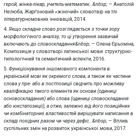
герой, жінка-лікар, учитель-математик…&nbsp;
— Анатолій
Нелюба, Жарґоновий «жіночий» словотвір на тлі
літературномовних інновацій, 2014.
4.
Якщо складне слово розглядається з точки зору
морфологічного аналізу, то ці утворення зазвичай
включають до словоскладання&nbsp;
— Олена Єрьоміна,
Композиція у словотворі латинської мови: структурно-
типологічний та семантичний аспекти, 2016.
5.
Функціонування іншомовного компонента в
українській мові як окремого слова, а також як частини
слова у пре- або в постпозиції свідчить про можливу
кваліфікацію такого елемента як основи (одиниці
основоскладання) або слова (одиниці словоскладання
або юкстапозиції), а отже, залежно від його позиційних
чи комбінаторних властивостей вирішувати написання в
складі похідних разом чи через дефіс…&nbsp;
— Вплив
суспільних змін на розвиток української мови, 2017.