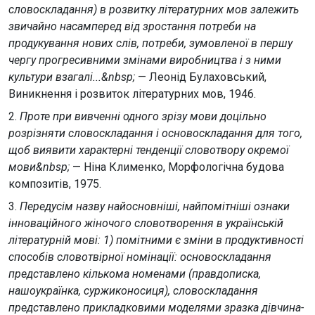
словоскладання) в розвитку літературних мов залежить
звичайно насамперед від зростання потреби на
продукування нових слів, потреби, зумовленої в першу
чергу прогресивними змінами виробництва і з ними
культури взагалі...&nbsp;
— Леонід Булаховський,
Виникнення і розвиток літературних мов, 1946.
2.
Проте при вивченні одного зрізу мови доцільно
розрізняти словоскладання і основоскладання для того,
щоб виявити характерні тенденції словотвору окремої
мови&nbsp;
— Ніна Клименко, Морфологічна будова
композитів, 1975.
3.
Передусім назву найосновніші, найпомітніші ознаки
інноваційного жіночого словотворення в українській
літературній мові: 1) помітними є зміни в продуктивності
способів словотвірної номінації: основоскладання
представлено кількома номенами (правдописка,
нашоукраїнка, суржиконосиця), словоскладання
представлено прикладковими моделями зразка дівчина-