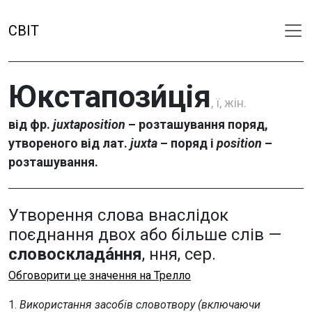
СВІТ
Юкстапози́ція
, ї, жін.
від фр.
juxtaposition
– розташування поряд,
утвореного від лат.
juxta
– поряд і
position
–
розташування.
Утворення слова внаслідок
поєднання двох або більше слів —
словосклада́ння
, ння, сер.
Обговорити це значення на Трелло
1.
Використання засобів словотвору (включаючи