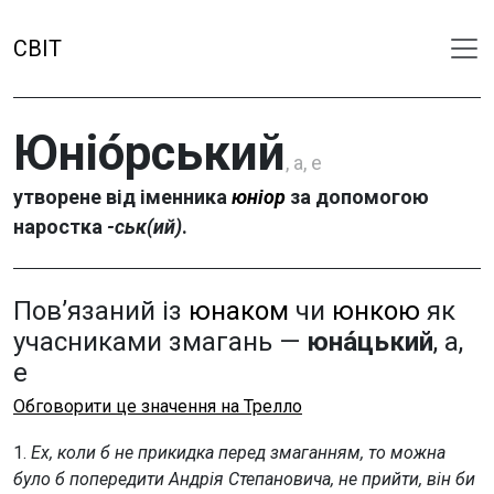
СВІТ
Юніо́рський
, а, е
утворене від іменника
юніор
за допомогою
наростка
-ськ(ий)
.
Пов’язаний із
юнаком
чи
юнкою
як
учасниками змагань —
юна́цький
, а,
е
Обговорити це значення на Трелло
1.
Ех, коли б не прикидка перед змаганням, то можна
було б попередити Андрія Степановича, не прийти, він би