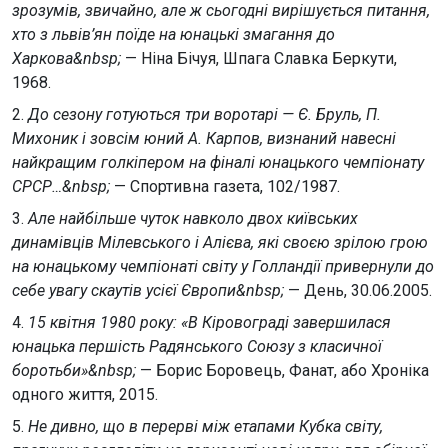
зрозумів, звичайно, але ж сьогодні вирішується питання,
хто з львів’ян поїде на юнацькі змагання до
Харкова&nbsp;
— Ніна Бічуя, Шпага Славка Беркути,
1968.
2.
До сезону готуються три воротарі — Є. Бруль, П.
Михоник і зовсім юний А. Карпов, визнаний навесні
найкращим голкіпером на фіналі юнацького чемпіонату
СРСР…&nbsp;
— Спортивна газета, 102/1987.
3.
Але найбільше чуток навколо двох київських
динамівців Мілевського і Алієва, які своєю зрілою грою
на юнацькому чемпіонаті світу у Голландії привернули до
себе увагу скаутів усієї Європи&nbsp;
— День, 30.06.2005.
4.
15 квітня 1980 року: «В Кіровограді завершилася
юнацька першість Радянського Союзу з класичної
боротьби»&nbsp;
— Борис Боровець, Фанат, або Хроніка
одного життя, 2015.
5.
Не дивно, що в перерві між етапами Кубка світу,