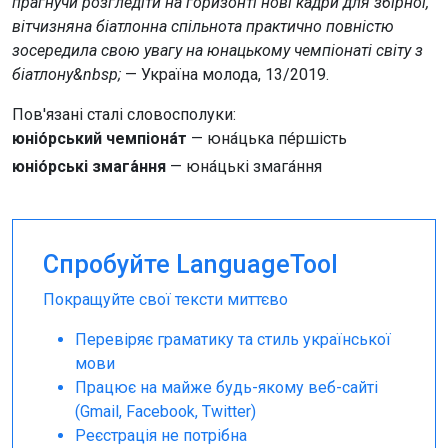
прагнучи розгледіти на горизонті нові кадри для збірної,
вітчизняна біатлонна спільнота практично повністю
зосередила свою увагу на юнацькому чемпіонаті світу з
біатлону&nbsp;
— Україна молода, 13/2019.
Пов'язані сталі словосполуки:
юніо́рський чемпіона́т
— юна́цька пе́ршість
юніо́рські змага́ння
— юна́цькі змага́ння
Спробуйте LanguageTool
Покращуйте свої тексти миттєво
Перевіряє граматику та стиль української
мови
Працює на майже будь-якому веб-сайті
(Gmail, Facebook, Twitter)
Реєстрація не потрібна