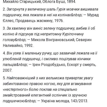
Михайло Старицький, Облога Буші, 1894.
2.
Загорнута у величезну шаль Гурія мовчки вишивала
подушечку, яка лежала в неї на колінах&nbsp;
— Мурад
Єллес, Продавець жасмину, 1976.
3.
За хвилину він виніс зелену подушечку, вибив її об
коліно й підсунув під непритомну Куріпоччину
голову&nbsp;
— Микола Вінграновський, Северин
Наливайко, 1992.
4.
Він узяв її маленьку ручку, що зазвичай лежала на її
улюбленій подушечці, i сміливо поцілував кінчики
пальців&nbsp;
— Ірен Роздобудько, Ескорт у смерть,
2007.
5.
Найповажніший з них вельможа привертає увагу
забинтованою правою ногою, яку для вгамування
«нестерпного» болю поклав на спеціально
змайстрований елегантний ослінчик із зручною
подушечкою&nbsp;
— Україна молода, 143/2013.