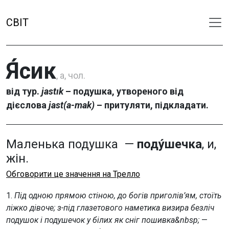
СВІТ
Я́сик
, а, чол.
від тур.
jastık
– подушка, утвореного від
дієслова
jast(a-mak)
– притуляти, підкладати.
Маленька подушка —
поду́шечка
, и,
жін.
Обговорити це значення на Трелло
1.
Під одною прямою стіною, до богів приголів’ям, стоїть
ліжко дівоче; з-під глазетового наметика визира безліч
подушок і подушечок у білих як сніг пошивка&nbsp;
—