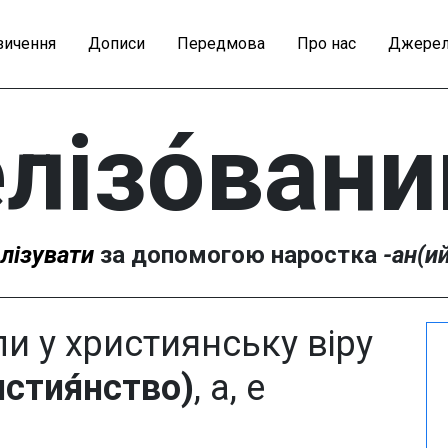
зичення
Дописи
Передмова
Про нас
Джерел
лізо́вани
лізувати
за допомогою наростка
-ан(и
ли у християнську віру
истия́нство)
, а, е