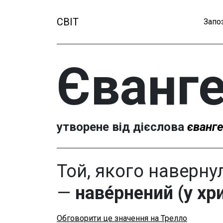
СВІТ
Запо
Єванге
утворене від дієслова
єванге
Той, якого наверну
—
наве́рнений (у хр
Обговорити це значення на Трелло