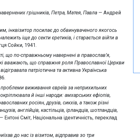
навернених грішників, Петра, Матея, Павла
— Андрей
ним, інквізитор посилає до обвинуваченого якогось
алежить іще до секти єретиків, і старається війти в
ця Сойки, 1941.
 ті, що по-справжньому навернені в православ’я,
які вважають, що справжня роля Православної Церкви
 відігравала патріотична та активна Українська
86.
к проблеми виживання євреїв за неприхильних
окріплювала й інші народи: амхарських ефіопів,
авославних росіян, друзів, сикхів, а також різні
нцузів, англійців, кастільців, ірландців, шотландців,
— Ентоні Сміт, Національна ідентичність, переклад
иїхав до нас із візитом, відправив зо три