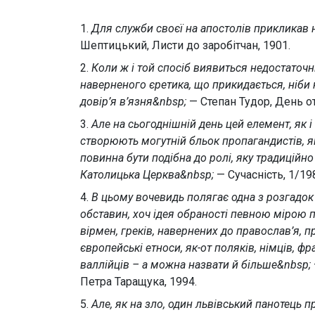
1.
Для служби своєї на апостолів прикликав 
Шептицький, Листи до заробітчан, 1901.
2.
Коли ж і той спосіб виявиться недостаточ
наверненого єретика, що прикидається, ніби н
довір’я в’язня&nbsp;
— Степан Тудор, День от
3.
Але на сьогоднішній день цей елемент, як і
створюють могутній бльок пропагандистів, 
повинна бути подібна до ролі, яку традиційно
Католицька Церква&nbsp;
— Сучасність, 1/19
4.
В цьому вочевидь полягає одна з розгадо
обставин, хоч ідея обраності певною мірою п
вірмен, греків, навернених до православ’я, пр
європейські етноси, як-от поляків, німців, фра
валлійців – а можна назвати й більше&nbsp;
Петра Таращука, 1994.
5.
Але, як на зло, один львівський панотець пр