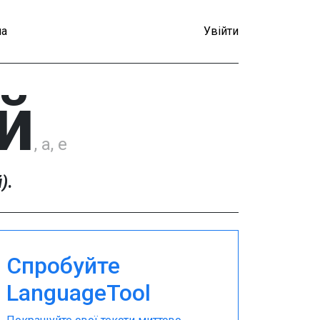
а
Увійти
й
, а, е
й)
.
Спробуйте
LanguageTool