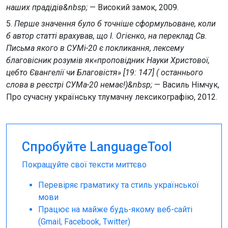
наших прадідів&nbsp;
— Високий замок, 2009.
5.
Перше значення було б точніше сформульоване, коли
б автор статті врахував, що І. Огієнко, на переклад Св.
Письма якого в СУМі-20 є покликання, лексему
благовісник розумів як«проповідник Науки Христової,
цебто Євангелії чи Благовістя» [19: 147] ( останнього
слова в реєстрі СУМа-20 немає!)&nbsp;
— Василь Німчук,
Про сучасну українську тлумачну лексикографію, 2012.
Спробуйте LanguageTool
Покращуйте свої тексти миттєво
Перевіряє граматику та стиль української
мови
Працює на майже будь-якому веб-сайті
(Gmail, Facebook, Twitter)