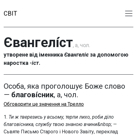
СВІТ
Євангелі́ст
, а, чол.
утворене від іменника
Євангеліє
за допомогою
наростка
-іст
.
Особа, яка проголошує Боже слово
—
благові́сник
, а, чол.
Обговорити це значення на Трелло
1.
Ти ж тверезись у всьому, терпи лихо, роби дїло
благовісника, службу твою знаною вчини&nbsp;
—
Сьвяте Письмо Старого і Нового Завіту, переклад