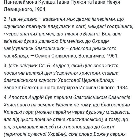
Пантелеймона Куліша, Івана Пулюя та Івана Нечуя-
Левицького, 1904.
2.
І це не дивно – взаємини між двома імперіями, що
однаково прагнули владувати в світі, чимдалі гострішали,
і через знатних вірмен, що тікали з Візантії, Болгарія
зв’язана була з далекою Вірменією, до Охриди
навідувались благовісники – єпископи римського
папи&nbsp;
— Семен Скляренко, Володимир, 1961.
3.
Ідіть слідами Сл. Б. Андрея, який ціле своє життя
посвятив великій ідеї з’єдинення християн, ставши
благовісником єдности Христової Церкви!&nbsp;
—
Заповіт блаженнішого патріарха Йосипа Сліпого, 1984.
4.
Апостол Андрій був першим благовісником Євангелія
Христового на землях України не тому, що благословив
Київські гори (можна перейти через будь-яку місцевість,
але від цього вона не стане християнською), а тому, що
він, отримавши жереб іти з проповіддю до Скитії
(територія сучасної України), сіяв слово Боже у серцях