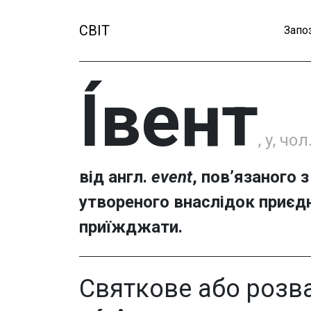
СВІТ
Запо
І́вент
, у, чол
від англ.
event
, пов’язаного з
утвореного внаслідок приє
приїжджати.
Святкове або розв