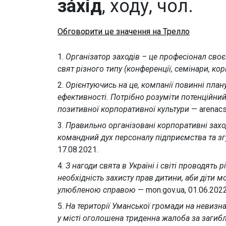
за́хід
, ходу, чол.
Обговорити це значення на Трелло
1.
Організатор заходів – це професіонал своє
свят різного типу (конференції, семінари, ко
2.
Орієнтуючись на це, компанії повинні плану
ефективності. Потрібно розуміти потенційний
позитивної корпоративної культури
— arenacs.
3.
Правильно організовані корпоративні зах
командний дух персоналу підприємства та з
17.08.2021.
4.
З нагоди свята в Україні і світі проводять
необхідність захисту прав дитини, аби діти 
улюбленою справою
— mon.gov.ua, 01.06.2022
5.
На території Уманської громади на невизна
у місті оголошена триденна жалоба за загиб