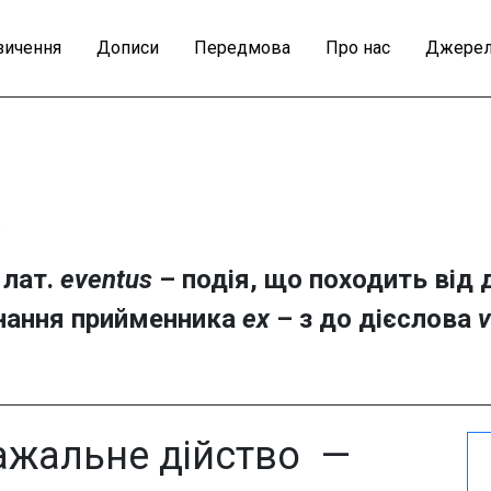
зичення
Дописи
Передмова
Про нас
Джерел
.
 лат.
eventus
– подія, що походить від
днання прийменника
ex
– з до дієслова
v
ажальне дійство —