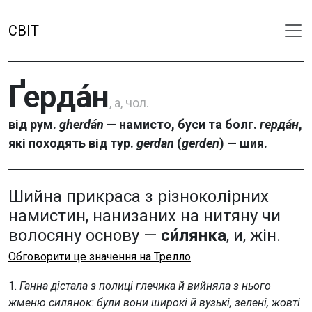
СВІТ
Ґерда́н
, а, чол.
від рум.
gherdán
— намисто, буси та болг.
герда́н
,
які походять від тур.
gerdan
(
gerden
) — шия.
Шийна прикраса з різноколірних
намистин, нанизаних на нитяну чи
волосяну основу —
си́лянка
, и, жін.
Обговорити це значення на Трелло
1.
Ганна дістала з полиці глечика й вийняла з нього
жменю силянок: були вони широкі й вузькі, зелені, жовті