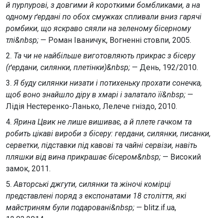
й пурпурові, з довгими й короткими бомбликами, а на
одному ґердані по обох смужках спливали вниз гарячі
ромбики, що яскраво сяяли на зеленому бісерному
тлі&nbsp;
— Роман Іваничук, Вогненні стовпи, 2005.
2.
Та чи не найбільше виготовляють прикрас з бісеру
(ґердани, силянки, плетінки)&nbsp;
— День, 192/2010.
3.
Я буду силянки низати і потихеньку прохати сонечка,
щоб воно знайшло діру в хмарі і залатало її&nbsp;
—
Лідія Нестеренко-Ланько, Лелече гніздо, 2010.
4.
Ярина Цвик не лише вишиває, а й плете гачком та
робить цікаві вироби з бісеру: гердани, силянки, писанки,
серветки, підставки під кавові та чайні сервізи, навіть
пляшки від вина прикрашає бісером&nbsp;
— Високий
замок, 2011.
5.
Авторські джгути, силянки та жіночі комірці
представлені поряд з експонатами 18 століття, які
майстриням були подаровані&nbsp;
— blitz.if.ua,