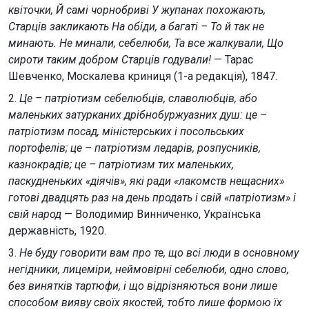
квіточки, Й самі чорнобриві У жупанах похожають,
Старців закликають На обіди, а багаті – То й так не
минають. Не минали, себелюби, Та все жалкували, Що
сироти таким добром Старців годували!
— Тарас
Шевченко, Москалева криниця (1-а редакція), 1847.
2.
Це – патріотизм себелюбців, славолюбців, або
маленьких затурканих дрібнобуржуазних душ: це –
патріотизм посад, міністерських і посольських
портофелів; це – патріотизм ледарів, розпусників,
казнокрадів; це – патріотизм тих маленьких,
паскудненьких «діячів», які ради «лакомств нещасних»
готові двадцять раз на день продать і свій «патріотизм» і
свій народ
— Володимир Винниченко, Українська
державність, 1920.
3.
Не буду говорити вам про те, що всі люди в основному
негідники, лицеміри, неймовірні себелюби, одно слово,
без винятків тартюфи, і що відрізняються вони лише
способом вияву своїх якостей, тобто лише формою їх