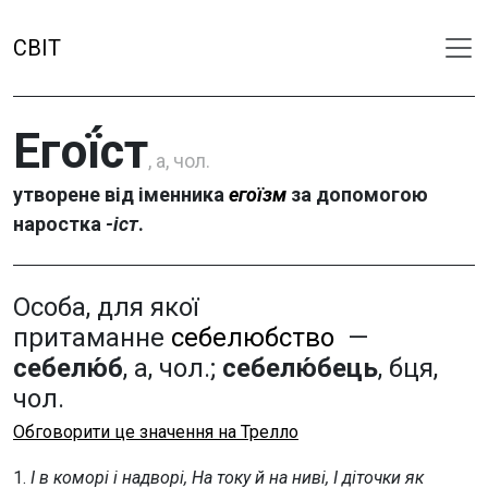
СВІТ
Егої́ст
, а, чол.
утворене від іменника
егоїзм
за допомогою
наростка
-іст
.
Особа, для якої
притаманне
себелюбство
—
себелю́б
, а, чол.;
себелю́бець
, бця,
чол.
Обговорити це значення на Трелло
1.
І в коморі і надворі, На току й на ниві, І діточки як