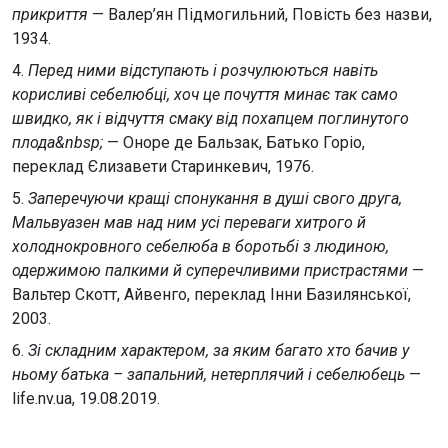
прикриття
— Валер’ян Підмогильний, Повість без назви,
1934.
4.
Перед ними відступають і розчулюються навіть
корисливі себелюбці, хоч це почуття минає так само
швидко, як і відчуття смаку від похапцем поглинутого
плода&nbsp;
— Оноре де Бальзак, Батько Горіо,
переклад Єлизавети Старинкевич, 1976.
5.
Заперечуючи кращі спонукання в душі свого друга,
Мальвуазен мав над ним усі переваги хитрого й
холоднокровного себелюба в боротьбі з людиною,
одержимою палкими й суперечливими пристрастями
—
Вальтер Скотт, Айвенго, переклад Інни Базилянської,
2003.
6.
Зі складним характером, за яким багато хто бачив у
ньому батька – запальний, нетерплячий і себелюбець
—
life.nv.ua, 19.08.2019.