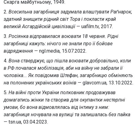
Скарга майбутньому, 1949.
2.
Всесильна загарбниця задумала влаштувати Раґнарок,
здатний знищити рідний світ Тора і покласти край
великій Асгардійскій цивілізації
— uafilm.tv, 2017.
3.
Росіянка відправилася воювати 18 червня. Рідні
загарбниці кажуть: нічого не знали про її бойове
відрядження
— ngl.media, 15.07.2022.
4.
Вона стверджує, що пішла воювати добровільно, коли
в РФ почалася мобілізація, аби на війну не забрали її
чоловіка... Як повідомив Штефан, загарбницю обміняють
на полонених українських воїнів
— glavcom.ua, 13.10.2022.
5.
На війні проти України полковник продовжував
домагатись жінки та створив для окупантки нестерпні
умови, бо вона відмовлялась від інтиму з ним:
загарбниця ночувала на вулиці та залишалась без пайка
— tsn.ua, 03.04.2023.