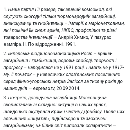
1.
Наша партія і її резерв, так званий комсомол, які
слугують сьогодні тільки тюрмонародній загарбниці,
визискувачці та гнобительці – імперії, є маріонетковими,
як і помічні їм сили: армія, НКВС, профспілки та різні
товариства інтелігенції
— Андрій Химко, У пазурах
вампіра. ІІ. По відродженні, 1991.
2.
Імперська людиноненависницька Росія – країна-
загарбниця і грабіжниця, ворожа свободі, творчості і
прогресу – народилася не у 1991 році. І навіть не у 1917-
му. Її початок – у невеличких слов'янських поселеннях
серед фінно-угорських нетрів Залісся за тисячу років до
наших днів
— espreso.tv, 20.09.2014.
3.
По-третє, досвідчена загарбниця Московщина
скористалась зі складної ситуації в наших краях,
швиденько окупувала Крим і частину Донбасу. Після цих
злочинних «ініціатив», підбадьорені та заохочені
загарбниками, на білий світ виповзли сепаратисти
—