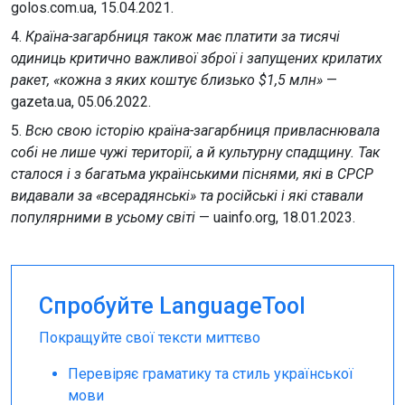
golos.com.ua, 15.04.2021.
4.
Країна-загарбниця також має платити за тисячі
одиниць критично важливої зброї і запущених крилатих
ракет, «кожна з яких коштує близько $1,5 млн»
—
gazeta.ua, 05.06.2022.
5.
Всю свою історію країна-загарбниця привласнювала
собі не лише чужі території, а й культурну спадщину. Так
сталося і з багатьма українськими піснями, які в СРСР
видавали за «всерадянські» та російські і які ставали
популярними в усьому світі
— uainfo.org, 18.01.2023.
Спробуйте LanguageTool
Покращуйте свої тексти миттєво
Перевіряє граматику та стиль української
мови