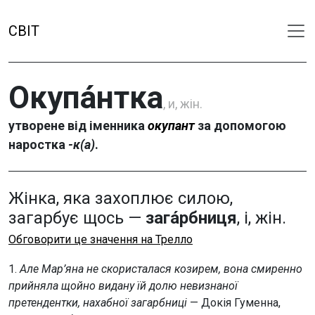
СВІТ
Окупа́нтка
, и, жін.
утворене від іменника
окупант
за допомогою
наростка
-к(а)
.
Жінка, яка захоплює силою,
загарбує щось —
зага́рбниця
, і, жін.
Обговорити це значення на Трелло
1.
Але Мар’яна не скористалася козирем, вона смиренно
прийняла щойно видану їй долю невизнаної
претендентки, нахабної загарбниці
— Докія Гуменна,