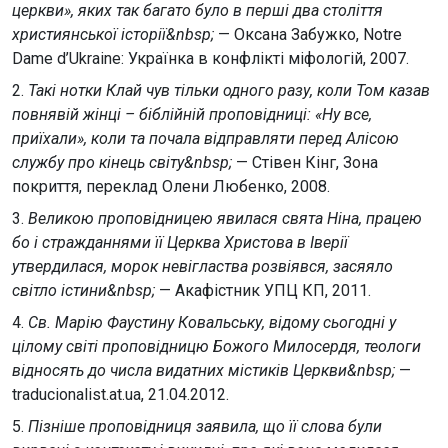
церкви», яких так багато було в перші два століття
християнської історії&nbsp;
— Оксана Забужко, Notre
Dame d’Ukraine: Українка в конфлікті міфологій, 2007.
2.
Такі нотки Клай чув тільки одного разу, коли Том казав
повнявій жінці – біблійній проповідниці: «Ну все,
приїхали», коли та почала відправляти перед Алісою
службу про кінець світу&nbsp;
— Стівен Кінг, Зона
покриття, переклад Олени Любенко, 2008.
3.
Великою проповідницею явилася свята Ніна, працею
бо і стражданнями її Церква Христова в Іверії
утвердилася, морок невігластва розвіявся, засяяло
світло істини&nbsp;
— Акафістник УПЦ КП, 2011.
4.
Св. Марію Фаустину Ковальську, відому сьогодні у
цілому світі проповідницю Божого Милосердя, теологи
відносять до числа видатних містиків Церкви&nbsp;
—
traducionalist.at.ua, 21.04.2012.
5.
Пізніше проповідниця заявила, що її слова були