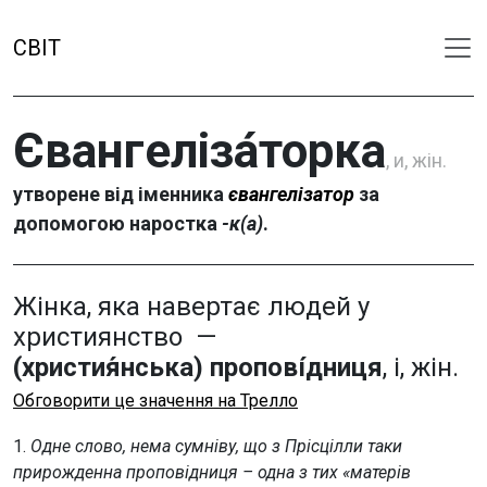
СВІТ
Євангеліза́торка
, и, жін.
утворене від іменника
євангелізатор
за
допомогою наростка
-к(а)
.
Жінка, яка навертає людей у
християнство —
(христия́нська) пропові́дниця
, і, жін.
Обговорити це значення на Трелло
1.
Одне слово, нема сумніву, що з Прісцілли таки
прирожденна проповідниця – одна з тих «матерів