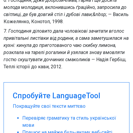
6.
Господиня, дуже доброзичлива, гарна і ще досить
молода молодиця, вклонившись ґраційно, запросила до
світлиці, де був довгий стіл і дубові лави;&nbsp;
— Василь
Кожелянко, Конотоп, 1998.
7.
Господиня діловито дала чоловікові зачитати вголос
привітальні листівки від родини, а сама заметушилася на
кухні: кинула до приготованого чаю скибку лимона,
розклала на тарелі рогалики й узялася знову вмовляти
гостю скуштувати доччиних смаколиків
— Надія Гербіш,
Теплі історії до кави, 2012.
Спробуйте LanguageTool
Покращуйте свої тексти миттєво
Перевіряє граматику та стиль української
мови
Працює на майже будь-якому веб-сайті