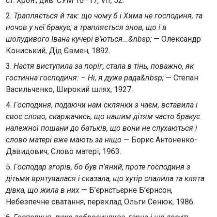
ст. Хрон.; див. СУМ 16–17, VII, 52.
2.
Трапляється й так: що чому б і Хима не господиня, та
ночов у неї бракує; а трапляється знов, що і в
шолудивого Івана кучері в’ються...&nbsp;
— Олександр
Кониський, Дід Євмен, 1892.
3.
Настя виступила за поріг, стала в тінь, поважно, як
гостинна господиня: – Ні, я дуже рада&nbsp;
— Степан
Васильченко, Широкий шлях, 1927.
4.
Господиня, подаючи нам склянки з чаєм, вставила і
своє слово, скаржачись, що нашим дітям часто бракує
належної пошани до батьків, що вони не слухаються і
слово матері вже мають за ніщо
— Борис Антоненко-
Давидович, Слово матері, 1963.
5.
Господар згорів, бо був п’яний, проте господиня з
дітьми врятувалася і сказала, що хутір спалила та клята
дівка, що жила в них
— Б’єрнстьєрне Б’єрнсон,
Небезпечне сватання, переклад Ольги Сенюк, 1986.