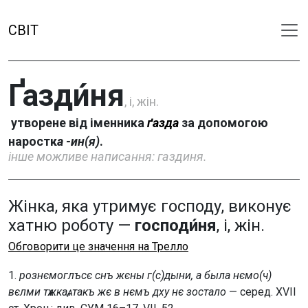
СВІТ
Ґазди́ня
, і, жін.
утворене від іменника
ґазда
за допомогою
наростк
а -ин(я)
.
інше можливe написання: газдиня.
Жінка, яка утримує господу, виконує
хатню роботу —
господи́ня
, і, жін.
Обговорити це значення на Трелло
1.
рознємоглъсє снъ жєны г(с)дыни, а была нємо(ч)
вєлми тѧжкаѧ, такъ жє в нємъ дху нє зостало
— серед. XVII